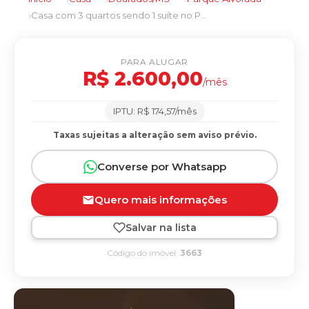
Casa com 3 quartos sendo 1 suíte no Parque Alvorada em Dourados/MS
PARA ALUGAR
R$ 2.600,00
/mês
IPTU: R$ 174,57/mês
Taxas sujeitas a alteração sem aviso prévio.
Converse por Whatsapp
Quero mais informações
Salvar na lista
Código do imóvel:
3663