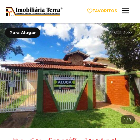
FAVORITOS
Cód. 3663
Para Alugar
‹
›
1
/ 9
Início
Casa
Dourados/MS
Parque Alvorada