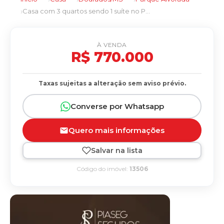
Casa com 3 quartos sendo 1 suíte no Parque Alvorada em Dourados/MS
À VENDA
R$ 770.000
Taxas sujeitas a alteração sem aviso prévio.
Converse por Whatsapp
Quero mais informações
Salvar na lista
Código do imóvel:
13506