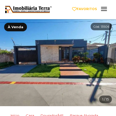
FAVORITOS
Cód. 13506
À Venda
‹
›
1
/ 15
Início
Casa
Dourados/MS
Parque Alvorada