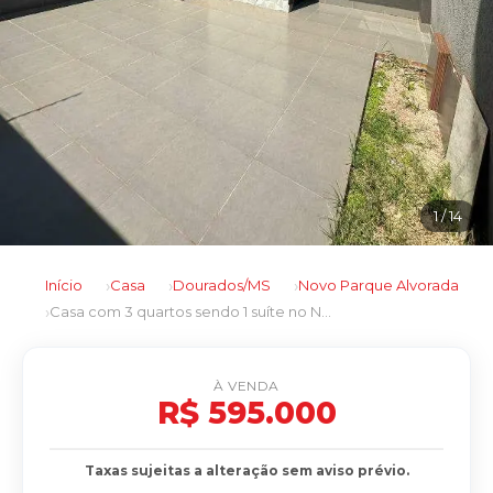
1
/ 14
Início
Casa
Dourados/MS
Novo Parque Alvorada
Casa com 3 quartos sendo 1 suíte no Novo Parque Alvorada em Dourados/MS
À VENDA
R$ 595.000
Taxas sujeitas a alteração sem aviso prévio.