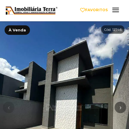
FAVORITOS
Cód. 12746
À Venda
‹
›