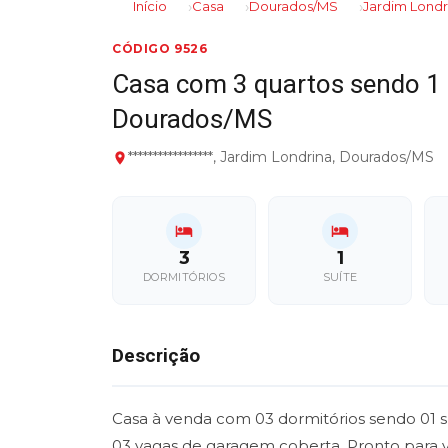
Início
Casa
Dourados/MS
Jardim Londr
CÓDIGO 9526
Casa com 3 quartos sendo 1 
Dourados/MS
*****************, Jardim Londrina, Dourados/MS
3
1
DORMITÓRIOS
SUÍTE
Descrição
Casa à venda com 03 dormitórios sendo 01 suí
03 vagas de garagem coberta. Pronto para