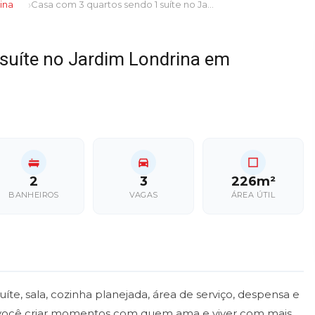
ina
Casa com 3 quartos sendo 1 suíte no Jardim Londrina em Dourados/MS
suíte no Jardim Londrina em
2
3
226m²
BANHEIROS
VAGAS
ÁREA ÚTIL
te, sala, cozinha planejada, área de serviço, despensa e
 você criar momentos com quem ama e viver com mais