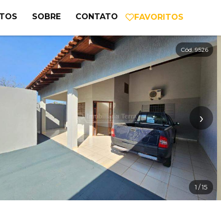
NTOS
SOBRE
CONTATO
FAVORITOS
Cód. 9526
›
1
/ 15