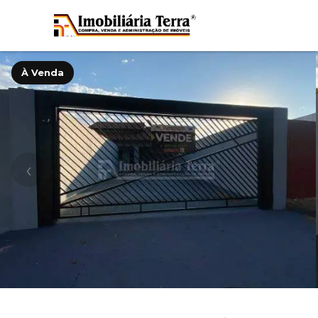
À Venda
‹