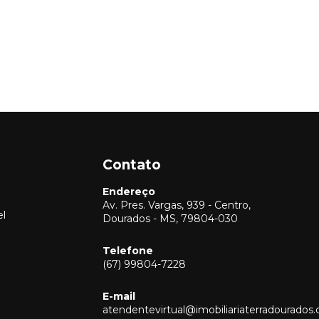
Contato
Endereço
Av. Pres. Vargas, 939 - Centro,
el
Dourados - MS, 79804-030
Telefone
(67) 99804-7228
Vendas
(67) 99804-7228
E-mail
Locação
atendentevirtual@imobiliariaterradourados