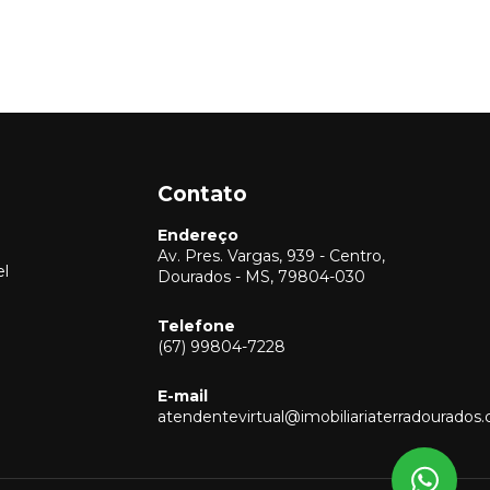
Contato
Endereço
Av. Pres. Vargas, 939 - Centro,
el
Dourados - MS, 79804-030
Telefone
(67) 99804-7228
Vendas
(67) 99804-7228
E-mail
Locação
atendentevirtual@imobiliariaterradourados
(67) 99804-7228
Captação