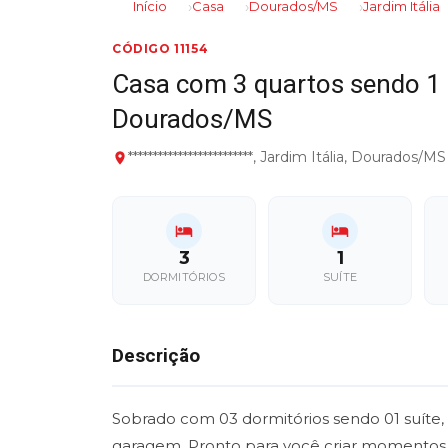
Início
Casa
Dourados/MS
Jardim Itália
CÓDIGO 11154
Casa com 3 quartos sendo 1 s
Dourados/MS
*************************, Jardim Itália, Dourados/MS
3
1
DORMITÓRIOS
SUÍTE
Descrição
Sobrado com 03 dormitórios sendo 01 suíte, s
garagem. Pronto para você criar momentos