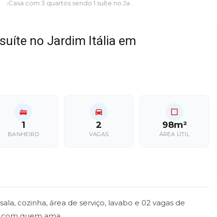
Casa com 3 quartos sendo 1 suíte no Jardim Itália em Dourados/MS
uíte no Jardim Itália em
1
2
98m²
BANHEIRO
VAGAS
ÁREA ÚTIL
ala, cozinha, área de serviço, lavabo e 02 vagas de
 com quem ama ...