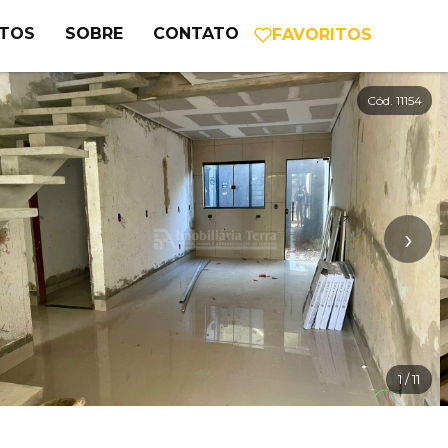
NTOS
SOBRE
CONTATO
FAVORITOS
Cód. 11154
›
1
/ 11