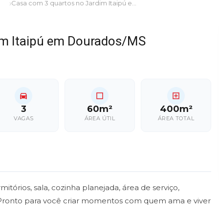
Casa com 3 quartos no Jardim Itaipú em Dourados/MS
im Itaipú em Dourados/MS
3
60m²
400m²
VAGAS
ÁREA ÚTIL
ÁREA TOTAL
tórios, sala, cozinha planejada, área de serviço,
 Pronto para você criar momentos com quem ama e viver