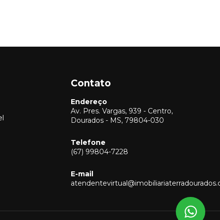
Contato
Endereço
Av. Pres. Vargas, 939 - Centro,
el
Dourados - MS, 79804-030
Telefone
(67) 99804-7228
Vendas
(67) 99804-7228
E-mail
Locação
atendentevirtual@imobiliariaterradourados
(67) 99804-7228
Captação
(67) 99804-7228