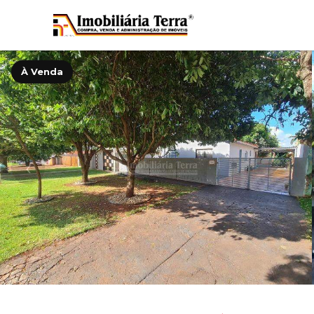
À Venda
‹