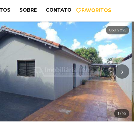
NTOS
SOBRE
CONTATO
FAVORITOS
Cód. 9025
›
1
/ 16