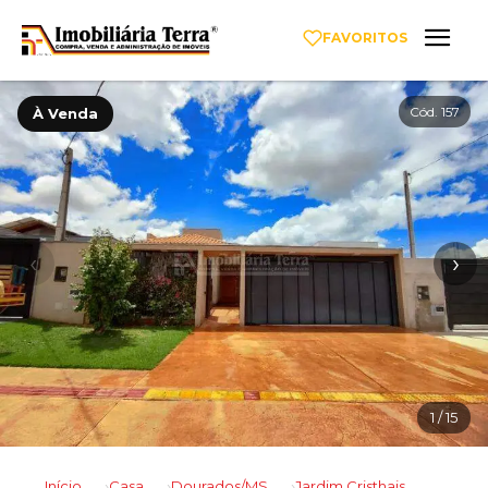
FAVORITOS
Cód. 157
À Venda
‹
›
1
/ 15
Início
Casa
Dourados/MS
Jardim Cristhais