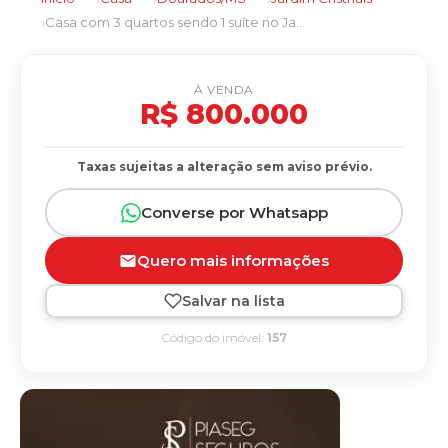
Casa com 3 quartos sendo 1 suíte no Jardim Cristhais em Dourados/MS
À VENDA
R$ 800.000
Taxas sujeitas a alteração sem aviso prévio.
Converse por Whatsapp
Quero mais informações
Salvar na lista
Código do imóvel:
157