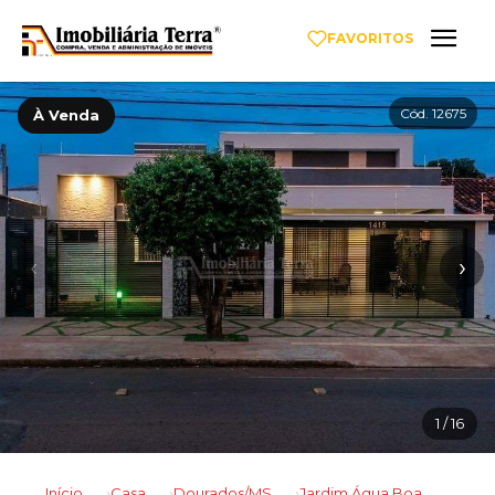
FAVORITOS
Cód. 12675
À Venda
‹
›
1
/ 16
Início
Casa
Dourados/MS
Jardim Água Boa