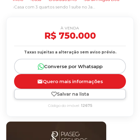
Casa com 3 quartos sendo 1 suíte no Jardim Água Boa em Dourados/MS
À VENDA
R$ 750.000
Taxas sujeitas a alteração sem aviso prévio.
Converse por Whatsapp
Quero mais informações
Salvar na lista
Código do imóvel:
12675