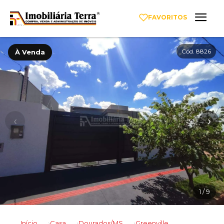
FAVORITOS
Cód. 8826
À Venda
‹
›
1
/ 9
Início
Casa
Dourados/MS
Greenville