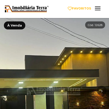
FAVORITOS
Cód. 12628
À Venda
‹
›