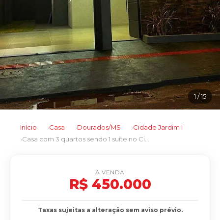
1
/ 15
Início
Casa
Dourados/MS
Cidade Jardim I
Casa com 3 quartos sendo 1 suíte no Cidade Jardim I em Dourados/MS
À VENDA
R$ 450.000
Taxas sujeitas a alteração sem aviso prévio.