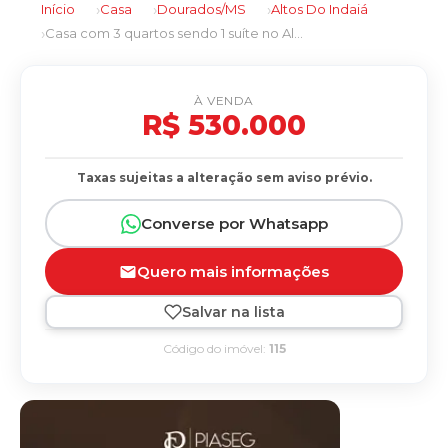
Início
Casa
Dourados/MS
Altos Do Indaiá
Casa com 3 quartos sendo 1 suíte no Altos Do Indaiá em Dourados/MS
À VENDA
R$ 530.000
Taxas sujeitas a alteração sem aviso prévio.
Converse por Whatsapp
Quero mais informações
Salvar na lista
Código do imóvel:
115