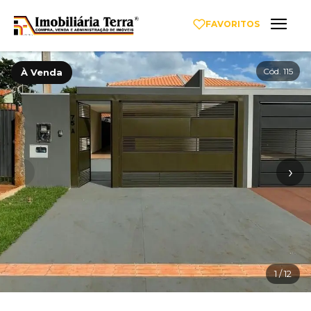
FAVORITOS
Cód. 115
À Venda
‹
›
1
/ 12