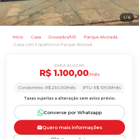
1
/ 6
Início
Casa
Dourados/MS
Parque Alvorada
Casa com 2 quartos no Parque Alvorada em Dourados/MS
PARA ALUGAR
R$ 1.100,00
/mês
Condomínio: R$ 230,00/mês
IPTU: R$ 109,51/mês
Taxas sujeitas a alteração sem aviso prévio.
Converse por Whatsapp
Quero mais informações