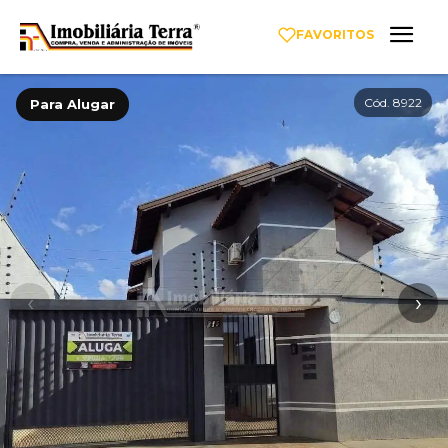
FAVORITOS
Cód. 8922
Para Alugar
‹
›