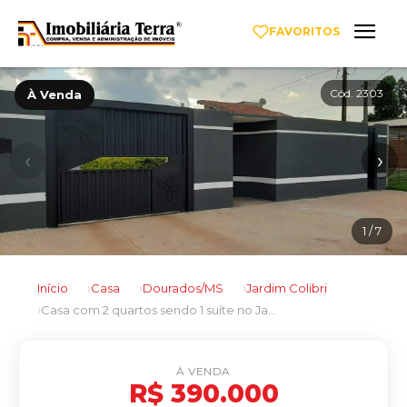
FAVORITOS
Cód. 2303
À Venda
‹
›
1
/ 7
Início
Casa
Dourados/MS
Jardim Colibri
Casa com 2 quartos sendo 1 suíte no Jardim Colibri em Dourados/MS
À VENDA
R$ 390.000