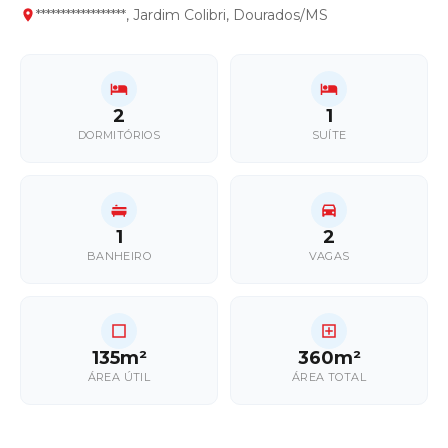
******************, Jardim Colibri, Dourados/MS
2
1
DORMITÓRIOS
SUÍTE
1
2
BANHEIRO
VAGAS
135m²
360m²
ÁREA ÚTIL
ÁREA TOTAL