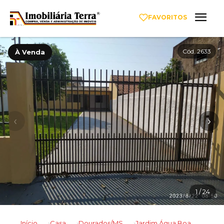
FAVORITOS
Cód. 2633
À Venda
‹
›
1
/ 24
Início
Casa
Dourados/MS
Jardim Água Boa