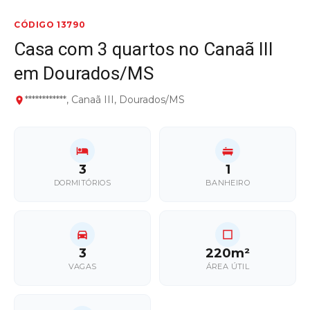
CÓDIGO 13790
Casa com 3 quartos no Canaã III
em Dourados/MS
************, Canaã III, Dourados/MS
3
1
DORMITÓRIOS
BANHEIRO
3
220m²
VAGAS
ÁREA ÚTIL