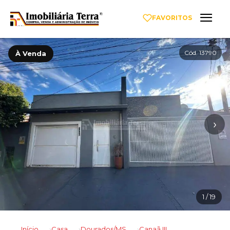
FAVORITOS
Cód. 13790
À Venda
‹
›
1
/ 19
Início
Casa
Dourados/MS
Canaã III