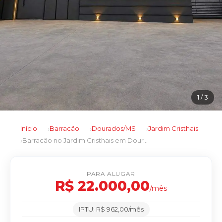
1
/ 3
Início
Barracão
Dourados/MS
Jardim Cristhais
Barracão no Jardim Cristhais em Dourados/MS
PARA ALUGAR
R$ 22.000,00
/mês
IPTU: R$ 962,00/mês