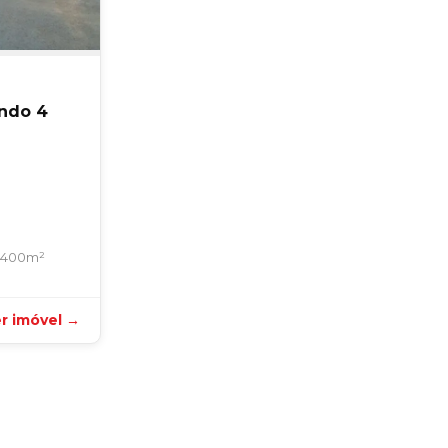
ndo 4
400m²
r imóvel →