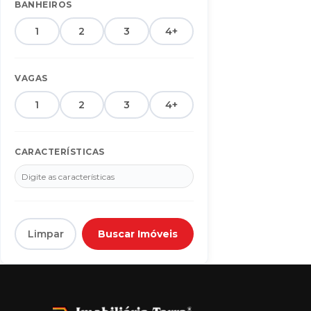
Alto da Boa Vista
8
BANHEIROS
Alto das Paineiras
13
1
2
3
4+
Altos da Monte Alegre
4
Altos Do Indaiá
29
VAGAS
Alvorada
1
1
2
3
4+
Amambaí
1
Área Rural
3
CARACTERÍSTICAS
Área Rural de Dourados
7
Ares Park e Club
2
Bairro da Moóca
1
Bnh I Plano
7
Limpar
Buscar Imóveis
BNH II
2
BNH II Plano
7
BNH III Plano
12
Bnh IV Plano
7