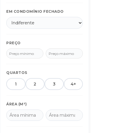
Douradina/MS
1
EM CONDOMÍNIO FECHADO
Dourados/MS
2152
Fátima do Sul/MS
6
Figueirão/MS
1
Glória de Dourados/MS
PREÇO
2
Indápolis/MS
1
Itanhaém/SP
1
Itaporã/MS
11
QUARTOS
Maracaju/MS
1
1
2
3
4+
Nova Alvorada do Sul/MS
1
Ponta Porã/MS
5
ÁREA (M²)
Sidrolândia/MS
1
Vicentina/MS
2
BAIRROS