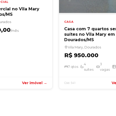
CIAL
cial no Vila Mary
os/MS
ourados
CASA
Casa com 7 quartos se
0,00
/mês
suítes no Vila Mary em
Dourados/MS
Vila Mary, Dourados
R$ 950.000
4
3
7 qtos
suítes
vagas
Ver imóvel →
Ve
Cód. 541