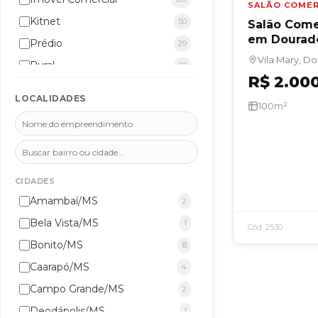
SALÃO COMER
Kitnet
50
Salão Comer
em Dourad
Prédio
29
Vila Mary, D
Rural
59
R$ 2.00
Sala Comercial
194
LOCALIDADES
100m²
Salão Comercial
60
Terreno/Lote
506
CIDADES
Amambaí/MS
2
Bela Vista/MS
1
Cód. 2530
Bonito/MS
8
Caarapó/MS
4
Campo Grande/MS
2
Deodápolis/MS
1