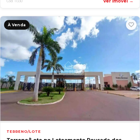
Ver imóvel →
Cód. 11330
À Venda
TERRENO/LOTE