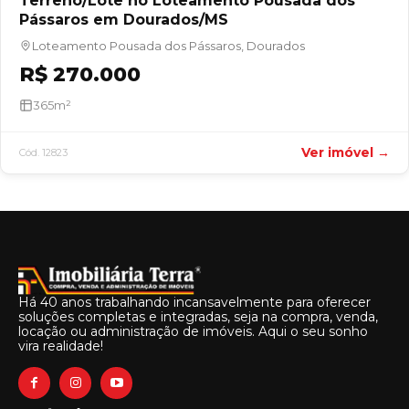
Terreno/Lote no Loteamento Pousada dos
Pássaros em Dourados/MS
Loteamento Pousada dos Pássaros, Dourados
R$ 270.000
365m²
Ver imóvel →
Cód. 12823
Há 40 anos trabalhando incansavelmente para oferecer
soluções completas e integradas, seja na compra, venda,
locação ou administração de imóveis. Aqui o seu sonho
vira realidade!