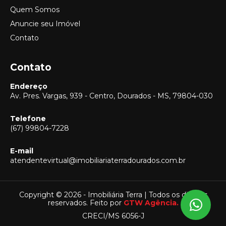
Quem Somos
Anuncie seu Imóvel
Contato
Contato
Endereço
Av. Pres. Vargas, 939 - Centro, Dourados - MS, 79804-030
Telefone
(67) 99804-7228
E-mail
Vendas
atendentevirtual@imobiliariaterradourados.com.br
(67) 99804-7228
Locação
(67) 99804-7228
Copyright © 2026 - Imobiliária Terra | Todos os direitos
reservados. Feito por
GTW Agência.
Captação
CRECI/MS 6056-J
(67) 99804-7228