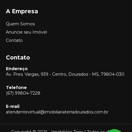
A Empresa
Quem Somos
Anuncie seu Imóvel
Contato
Contato
Endereço
Av. Pres. Vargas, 939 - Centro, Dourados - MS, 79804-030
Telefone
(67) 99804-7228
E-mail
Vendas
atendentevirtual@imobiliariaterradourados.com.br
(67) 99804-7228
Locação
(67) 99804-7228
Copyright © 2026 - Imobiliária Terra | Todos os direitos