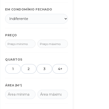
Douradina/MS
1
EM CONDOMÍNIO FECHADO
Dourados/MS
2151
Fátima do Sul/MS
6
Figueirão/MS
1
Glória de Dourados/MS
PREÇO
2
Indápolis/MS
1
Itanhaém/SP
1
Itaporã/MS
10
QUARTOS
Maracaju/MS
1
1
2
3
4+
Nova Alvorada do Sul/MS
1
Ponta Porã/MS
5
ÁREA (M²)
Sidrolândia/MS
1
Vicentina/MS
2
BAIRROS