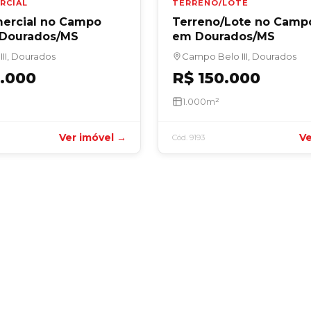
RCIAL
TERRENO/LOTE
ercial no Campo
Terreno/Lote no Campo 
m Dourados/MS
em Dourados/MS
II, Dourados
Campo Belo III, Dourados
0.000
R$ 150.000
1.000m²
Ver imóvel →
Ve
Cód. 9193