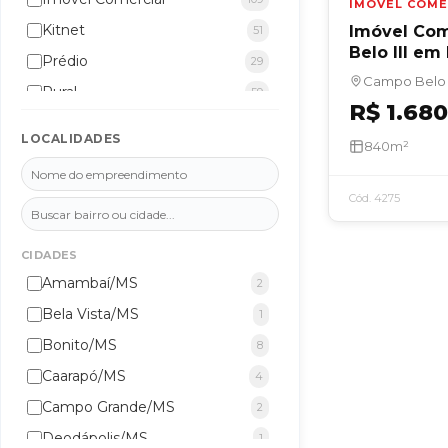
IMÓVEL COME
Kitnet
Imóvel Com
51
Belo III e
Prédio
29
Campo Belo I
Rural
59
R$ 1.68
Sala Comercial
194
LOCALIDADES
840m²
Salão Comercial
60
Terreno/Lote
504
Cód. 4275
CIDADES
Amambaí/MS
2
Bela Vista/MS
1
Bonito/MS
8
Caarapó/MS
4
Campo Grande/MS
2
Deodápolis/MS
1