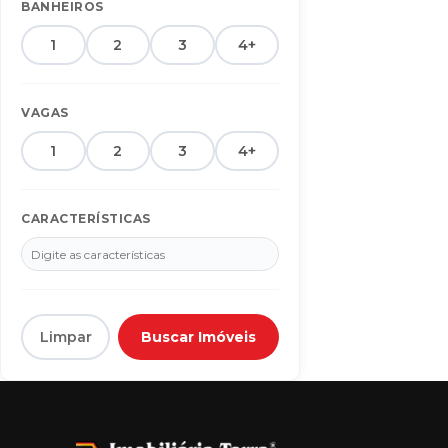
Alto da Boa Vista
7
BANHEIROS
Alto das Paineiras
13
1
2
3
4+
Altos da Monte Alegre
4
Altos Do Indaiá
29
VAGAS
Alvorada
1
1
2
3
4+
Amambaí
1
Área Rural
3
CARACTERÍSTICAS
Área Rural de Dourados
7
Ares Park e Club
2
Bairro da Moóca
1
Bnh I Plano
7
Limpar
Buscar Imóveis
BNH II
2
BNH II Plano
6
BNH III Plano
12
Bnh IV Plano
7