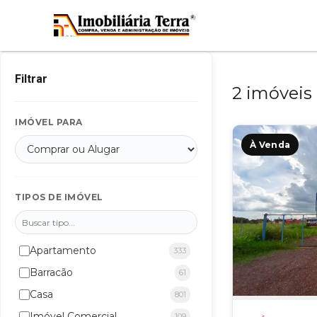
Filtrar
2 imóveis 
IMÓVEL PARA
À Venda
TIPOS DE IMÓVEL
Apartamento
333
Barracão
61
Casa
801
Imóvel Comercial
109