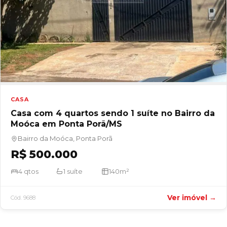
CASA
Casa com 4 quartos sendo 1 suíte no Bairro da
Moóca em Ponta Porã/MS
Bairro da Moóca, Ponta Porã
R$ 500.000
4 qtos
1 suíte
140m²
Ver imóvel →
Cód. 9688