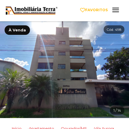
FAVORITOS
Cód. 498
À Venda
‹
›
1
/ 14
Início
Apartamento
Dourados/MS
Vila Aurora