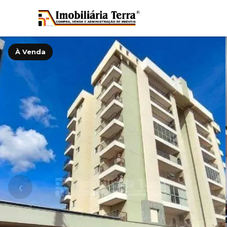
À Venda
‹