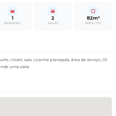
1
2
82m²
BANHEIRO
VAGAS
ÁREA ÚTIL
e, closet, sala, cozinha planejada, área de serviço, 02
nde uma visita.