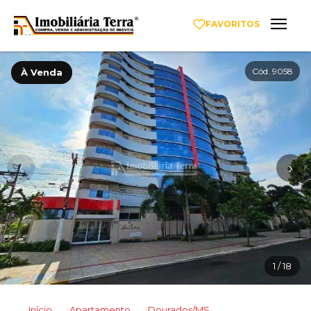
FAVORITOS
Cód. 9058
À Venda
‹
›
1
/ 18
Início
Apartamento
Dourados/MS