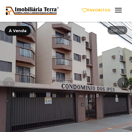
FAVORITOS
Cód. 719
À Venda
‹
›