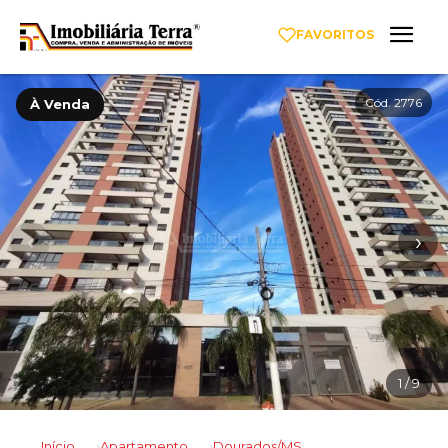
FAVORITOS
Cód. 2776
À Venda
‹
›
1
/ 9
Início
Apartamento
Dourados/MS