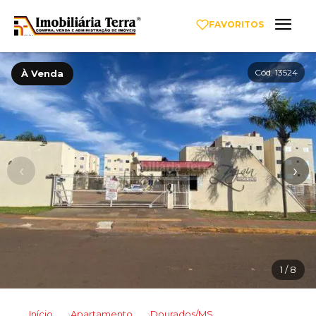
FAVORITOS
Cód. 13524
À Venda
‹
›
1
/ 8
Início
Apartamento
Dourados/MS