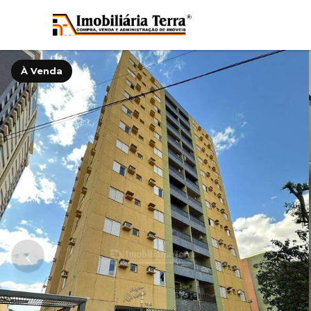
À Venda
‹