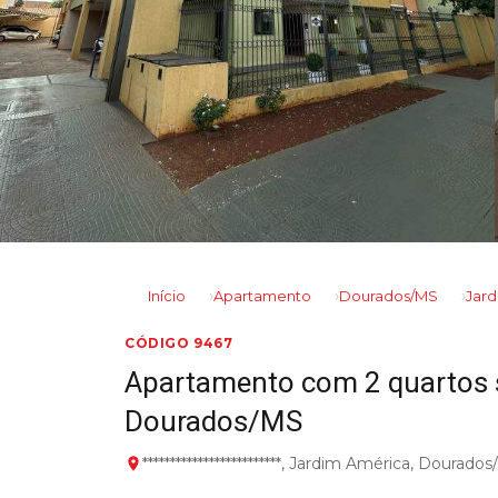
Início
Apartamento
Dourados/MS
Jar
CÓDIGO 9467
Apartamento com 2 quartos 
Dourados/MS
*************************, Jardim América, Dourado