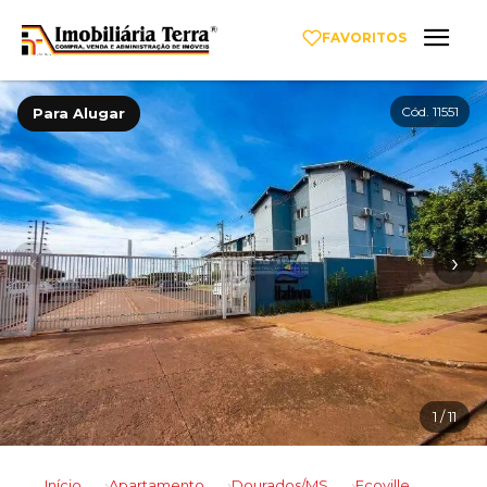
FAVORITOS
Cód. 11551
Para Alugar
‹
›
1
/ 11
Início
Apartamento
Dourados/MS
Ecoville